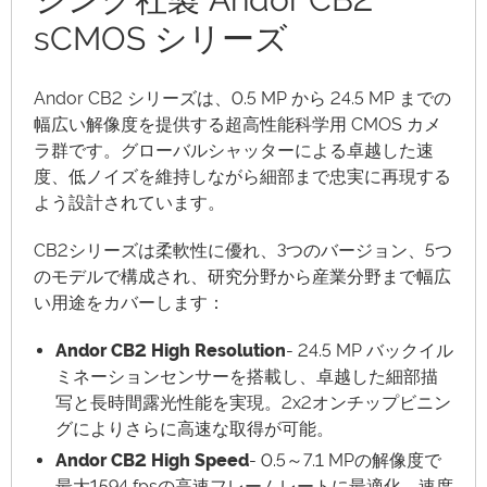
sCMOS シリーズ
Andor CB2 シリーズは、0.5 MP から 24.5 MP までの
幅広い解像度を提供する超高性能科学用 CMOS カメ
ラ群です。グローバルシャッターによる卓越した速
度、低ノイズを維持しながら細部まで忠実に再現する
よう設計されています。
CB2シリーズは柔軟性に優れ、3つのバージョン、5つ
のモデルで構成され、研究分野から産業分野まで幅広
い用途をカバーします：
Andor CB2 High Resolution
- 24.5 MP バックイル
ミネーションセンサーを搭載し、卓越した細部描
写と長時間露光性能を実現。2x2オンチップビニン
グによりさらに高速な取得が可能。
Andor CB2 High Speed
- 0.5～7.1 MPの解像度で
最大1594 fpsの高速フレームレートに最適化。速度