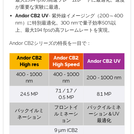
が重要な実験に最適。
Andor CB2 UV
- 紫外線イメージング（200～400
nm）に特別最適化。300 nmで量子効率50%以
上、最大194 fpsの高フレームレートを実現。
Andor CB2シリーズの特長を一目で：
Andor CB2
Andor CB2
Andor CB2 UV
High res
High Speed
400 - 1000
400 - 1000
200 - 1000 nm
nm
nm
7.1 / 1.7 /
24.5 MP
8.1 MP
0.5 MP
フロントイ
バックイルミネ
バックイルミ
ルミネーシ
ーション＆UV
ネーション
ョン
最適化
9 µm (CB2