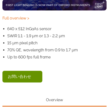
Full overview >
640 x 512 InGaAs sensor
SWIR 1.1 - 1.9 μm or 1.3 - 2.2 μm
15 μm pixel pitch
70% QE, wavelength from 0.9 to 1.7 μm
Up to 600 fps full frame
お問い合わせ
Overview