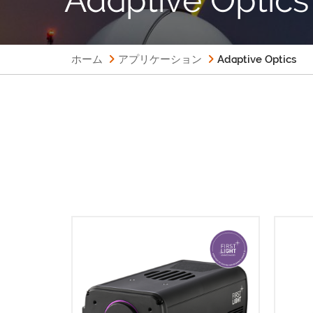
ホーム
アプリケーション
Adaptive Optics
C-RE
セルの
C-RED 2は、30エレクトロン以下の
（ピ
超低ノイズと600 e/p/s以下の超低
超高
暗電流で600fpsの撮影が可能な、画
カメ
期的な高速・低ノイズSWIRカメラで
増倍