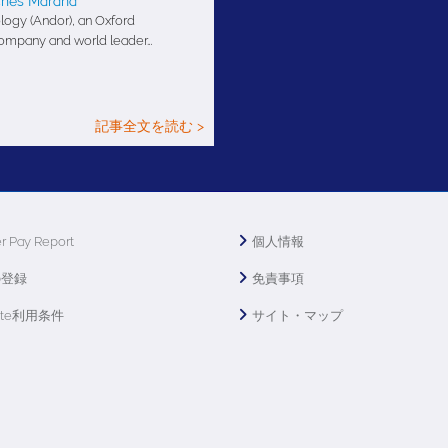
ches Marana
ogy (Andor), an Oxford
company and world leader…
記事全文を読む >
r Pay Report
個人情報
の登録
免責事項
ite利用条件
サイト・マップ