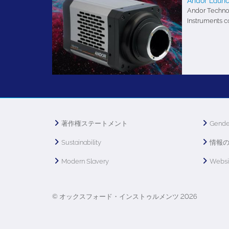
Andor Laun
Andor Technol
Instruments 
著作権ステートメント
Gende
Sustainability
情報
Modern Slavery
Webs
© オックスフォード・インストゥルメンツ 2026