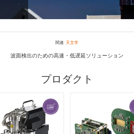
関連:
天文学
波面検出のための高速・低遅延ソリューション
プロダクト
D Oneは、独自の320 x 256ピク
HgCdTe電子増倍型APDアレイ
クセルピッチ24μm）を採用した
速フォトンカウンティングSWIR
宇宙活動の極限的な環境にも
ラです。このセンサーは、電子
る光学性能を維持するために
型APDのノイズフリー増倍利得
設計されたSWIRカメラのコア