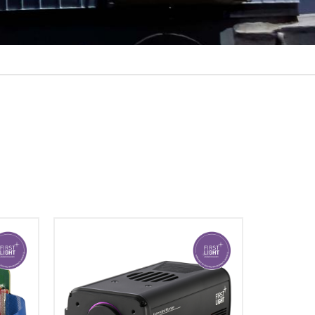
C-RED 2 ERは、VGA（640x512ピク
セル）のER-InGaAs検出器アレイを
搭載した高感度SWIR（短波赤外線）
耐えう
カメラです。このカメラは最大
特別に
600Hzのフレームレートを実現しま
です。