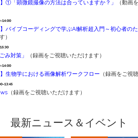
ries 2026 】①「顕微鏡撮像の方法は合っていますか？」
（動画
14:00
eries 2025 】バイブコーディングで学ぶAI解析超入門～初心者
す）
5:30
ごみ対策」
（録画をご視聴いただけます）
14:00
ies 2025 】生物学における画像解析ワークフロー
（録画をご視
~13:45
ows
（録画をご視聴いただけます）
最新ニュース＆イベント