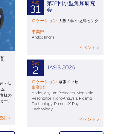
Aug
第32回小型魚類研究
31
会
ロケーション:
大阪大学 中之島センタ
ー
事業部:
Andor, Imaris
イベント >
高
Sep
：
2
JASIS 2026
ロケーション:
幕張メッセ
高速・低
事業部:
ーム
Andor, Asylum Research, Magnetic
客様の
Resonance, NanoAnalysis, Plasma
ます。
Technology, Raman, X-Ray
Technology
む >
イベント >