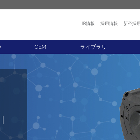
IR情報
採用情報
新卒採
プロダクト
ニュース
学
OEM
ライブラリ
に最
微
メ
 |
革