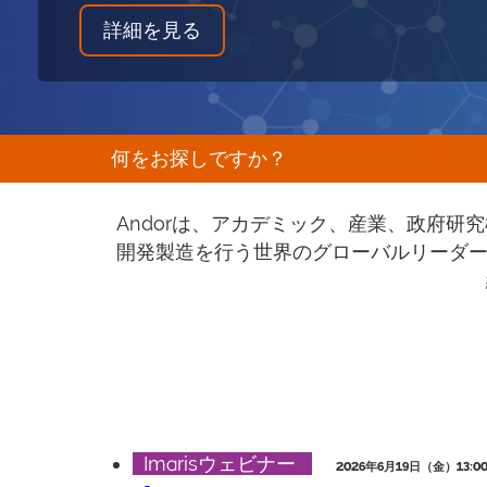
ラインナップを見る
新的な研究に最適
詳細を見る
詳細を見る
何をお探しですか？
Andorは、アカデミック、産業、政府
開発製造を行う世界のグローバルリーダー
Imarisウェビナー
2026年6月19日（金）13:00~