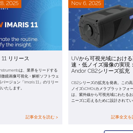
8, 2025
Nov 6, 2025
is 11 リリース
UVから可視光域における
速・低ノイズ撮像の実現
Andor CB2シリーズ拡充
d Instrumentsは、業界をリードする
D顕微鏡画像可視化・解析ソフトウェ
バージョン「Imaris 11」のリリー
CB2シリーズの拡充を発表。この
表いたします。
ノイズsCMOsカメラプラットフォ
は、紫外線から可視光域にわたるお
ニーズに応えるために設計されてい
記事全文を読む >
記事全文を読