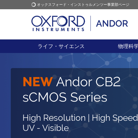
オックスフォード・インストゥルメンツー事業部ページ
オックスフォード・インス
アプリケーション
トゥルメンツ
ライフ・サイエンス
物理科
青色・近紫外領域
NEW
適化
Andor CB2
ベンチトップ型顕
First Light Imaging
sCMOS Series
超高感度EMCCDカ
鏡
SASを傘下に
ラ
High Resolution | High Speed
蛍光顕微鏡から超解像まで
UV - Visible
量子コンピューティングなど
詳細を見る