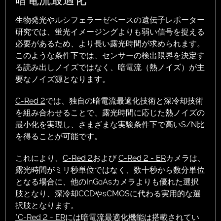
生物発光やルシフェラーゼベースの遺伝子レポーター
研究では、蛍光イメージングよりも弱い信号を捉える
必要があるため、より長い露光時間が求められます。
このような条件下では、センサーの検出限界を決定す
る読み出しノイズではなく、暗電流（熱ノイズ）が主
要なノイズ源となります。
C-Red 2
では、独自の暗電流最適化技術と深冷却技術
を組み合わせることで、露光時間に応じた熱ノイズの
最小化を実現し、さまざまな実験条件下で高いS/N比
を得ることが可能です。
これにより、
C-Red 2
および
C-Red 2 - ER
カメラは、
露光時間がミリ秒単位ではなく、数十秒から数分単位
となる場合に、他のInGaAsカメラよりも優れた選択
肢となり、深冷却CCDやsCMOSに代わる実用的な選
択肢となります。
*C-Red 2 - ER
には暗電流最適化機能は搭載されてい