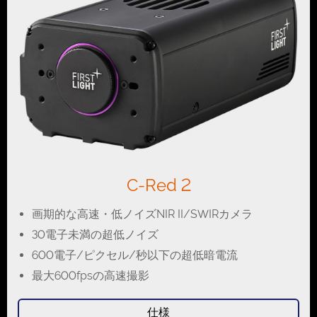
C-Red 2
画期的な高速・低ノイズNIR II/SWIRカメラ
30電子未満の超低ノイズ
600電子/ピクセル/秒以下の超低暗電流
最大600fpsの高速撮影
仕様