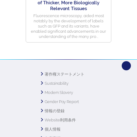
of Thicker, More Biologically
Relevant Tissues
Fluorescence microscopy, aided most
notably by the development of labels
such as GFP and its variants, have
enabled significant advancements in our
understanding of the many pro...
著作権ステートメント
Sustainability
Modern Slavery
Gender Pay Report
情報の登録
Website利用条件
個人情報