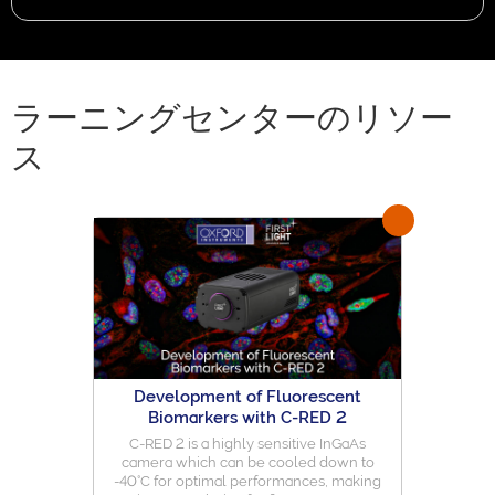
ラーニングセンターのリソー
ス
Development of Fluorescent
Biomarkers with C-RED 2
C-RED 2 is a highly sensitive InGaAs
camera which can be cooled down to
-40°C for optimal performances, making