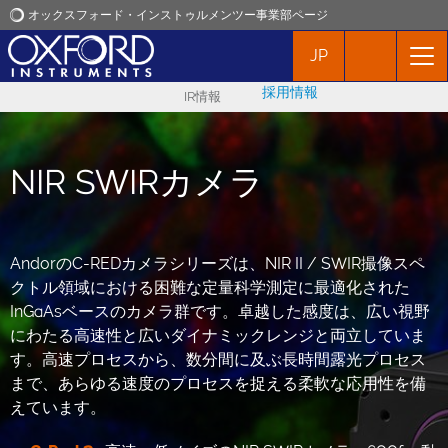
オックスフォード・インストゥルメンツー事業部ページ
JP
オックスフォード・インストゥルメンツ
採用情報
IR情報
アプリケーション
NIR SWIRカメラ
プロダクト
ニュース
AndorのC-REDカメラシリーズは、NIR II / SWIR撮像スペ
クトル領域における困難な定量科学測定に最適化された
イベント
InGaAsベースのカメラ群です。卓越した感度は、広い視野
にわたる高速性と広いダイナミックレンジと両立していま
お問い合わせ
す。高速プロセスから、数分間に及ぶ長時間露光プロセス
まで、あらゆる速度のプロセスを捉える柔軟な応用性を備
えています。