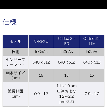
仕様
C-Red 2 -
C-Red 2 -
モデル
C-Red 2
ER
Lite
技術
InGaAs
InGaAs
InGaAs
センサーフ
640 x 512
640 x 512
640 x 512
ォーマット
画素サイズ
15
15
15
(µm)
1.1～1.9 µm
波長範囲
(1.9) および
0.9～1.7
0.9～1.7
(µm)
1.2～2.2
µm (2.2)