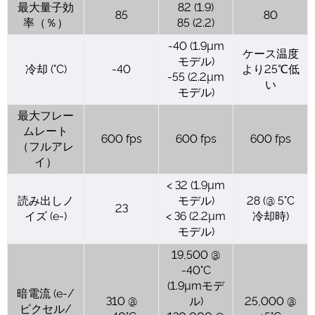
最大量子効
82 (1.9)
85
80
率（％）
85 (2.2)
-40 (1.9µm
ケース温度
モデル)
冷却 (°C)
-40
より25℃低
-55 (2.2µm
い
モデル)
最大フレー
ムレート
600 fps
600 fps
600 fps
（フルアレ
イ）
< 32 (1.9µm
読み出しノ
モデル)
28 (@ 5°C
23
イズ (e-)
< 36 (2.2µm
冷却時)
モデル)
19,500 @
-40°C
(1.9µmモデ
暗電流 (e-/
310 @
ル)
25,000 @
ピクセル/