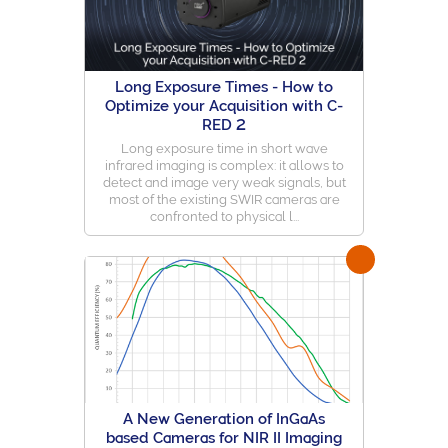
Long Exposure Times - How to
Optimize your Acquisition with C-
RED 2
Long exposure time in short wave
infrared imaging is complex: it allows to
detect and image very weak signals, but
most of the existing SWIR cameras are
confronted to physical l...
A New Generation of InGaAs
based Cameras for NIR II Imaging