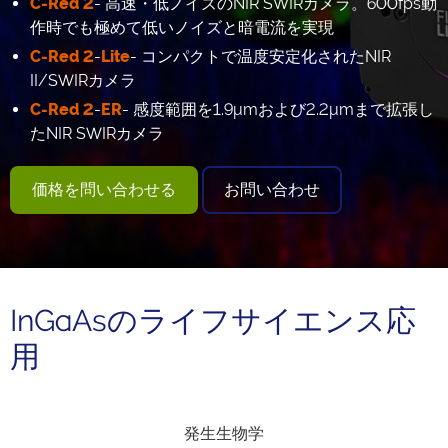
C-Red 2
- 高速・低ノイズのNIR SWIRカメラ。600fps動
作時でも極めて低いノイズと暗電流を実現
C-Red 2
-
Lite
- コンパクトで温度安定化されたNIR
II/SWIRカメラ
C-Red 2
-
ER
- 感度範囲を1.9μmおよび2.2μmまで拡張し
たNIR SWIRカメラ
価格を問い合わせる
お問い合わせ
InGaAsのライフサイエンス応
用
発生生物学