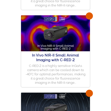
it a great choice for fluorescence
imaging in the NIR-II range...
In Vivo NIR-II Small Animal
Imaging with C-RED 2
C-RED 2 is a highly sensitive InGaAs
camera which can be cooled down to
-40°C for optimal performances, making
it a great choice for fluorescence
imaging in the NIR-II range...