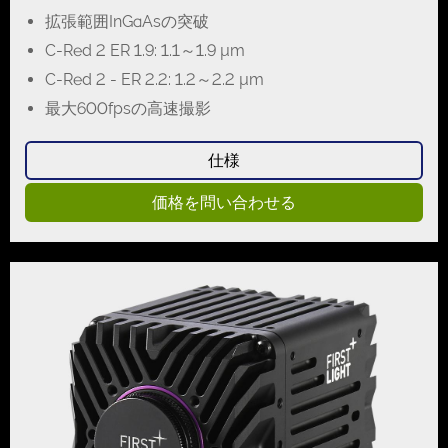
拡張範囲InGaAsの突破
C-Red 2 ER 1.9: 1.1～1.9 µm
C-Red 2 - ER 2.2: 1.2～2.2 µm
最大600fpsの高速撮影
仕様
価格を問い合わせる