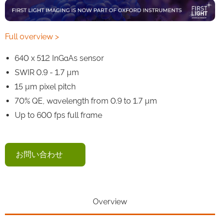
Full overview >
640 x 512 InGaAs sensor
SWIR 0.9 - 1.7 μm
15 μm pixel pitch
70% QE, wavelength from 0.9 to 1.7 μm
Up to 600 fps full frame
お問い合わせ
Overview