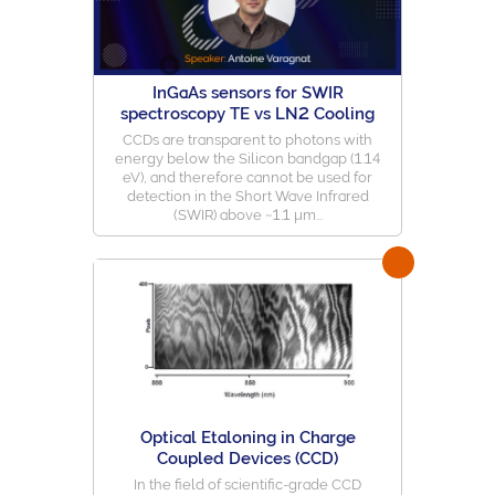
InGaAs sensors for SWIR
spectroscopy TE vs LN2 Cooling
CCDs are transparent to photons with
energy below the Silicon bandgap (1.14
eV), and therefore cannot be used for
detection in the Short Wave Infrared
(SWIR) above ~1.1 µm...
Optical Etaloning in Charge
Coupled Devices (CCD)
In the field of scientific-grade CCD