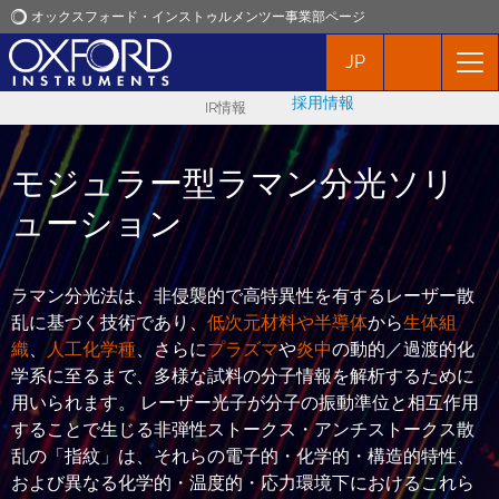
オックスフォード・インストゥルメンツー事業部ページ
JP
オックスフォード・インストゥルメンツ
採用情報
IR情報
アプリケーション
モジュラー型ラマン分光ソリ
プロダクト
ューション
ニュース
ラマン分光法は、非侵襲的で高特異性を有するレーザー散
乱に基づく技術であり、
低次元材料や半導体
から
生体組
イベント
織
、
人工化学種
、さらに
プラズマ
や
炎中
の動的／過渡的化
学系に至るまで、多様な試料の分子情報を解析するために
お問い合わせ
用いられます。 レーザー光子が分子の振動準位と相互作用
することで生じる非弾性ストークス・アンチストークス散
乱の「指紋」は、それらの電子的・化学的・構造的特性、
および異なる化学的・温度的・応力環境下におけるこれら