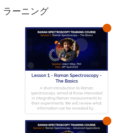
ラーニング
Lesson 1 - Raman Spectroscopy -
The Basics
A short introduction to Raman
spectroscopy, aimed at those interested
in integrating Raman measurements to
their experiments. We will review what
information can be revealed by ...