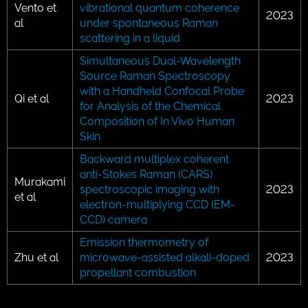
Vento et
vibrational quantum coherence
2023
al
under spontaneous Raman
scattering in a liquid
Simultaneous Dual-Wavelength
Source Raman Spectroscopy
with a Handheld Confocal Probe
Qi et al
2023
for Analysis of the Chemical
Composition of In Vivo Human
Skin
Backward multiplex coherent
anti-Stokes Raman (CARS)
Murakami
spectroscopic imaging with
2023
et al
electron-multiplying CCD (EM-
CCD) camera
Emission thermometry of
Zhu et al
microwave-assisted alkali-doped
2023
propellant combustion