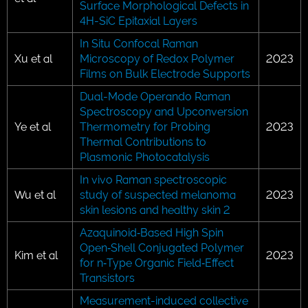
Surface Morphological Defects in
4H-SiC Epitaxial Layers
In Situ Confocal Raman
Xu et al
Microscopy of Redox Polymer
2023
Films on Bulk Electrode Supports
Dual-Mode Operando Raman
Spectroscopy and Upconversion
Ye et al
Thermometry for Probing
2023
Thermal Contributions to
Plasmonic Photocatalysis
In vivo Raman spectroscopic
Wu et al
study of suspected melanoma
2023
skin lesions and healthy skin 2
Azaquinoid‐Based High Spin
Open‐Shell Conjugated Polymer
Kim et al
2023
for n‐Type Organic Field‐Effect
Transistors
Measurement-induced collective