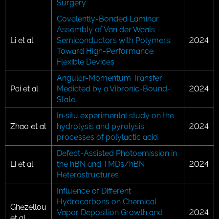
Surgery
Covalently-Bonded Laminar
Assembly of Van der Waals
Li et al
Semiconductors with Polymers:
2024
Toward High-Performance
Flexible Devices
Angular-Momentum Transfer
Pai et al
Mediated by a Vibronic-Bound-
2024
State
In‐situ experimental study on the
Zhao et al
hydrolysis and pyrolysis
2024
processes of polylactic acid
Defect-Assisted Photoemission in
Li et al
the hBN and TMDs/hBN
2024
Heterostructures
Influence of Different
Hydrocarbons on Chemical
Ghezellou
Vapor Deposition Growth and
2024
et al