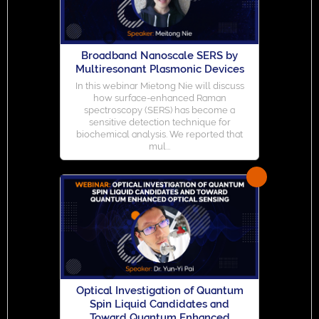
Broadband Nanoscale SERS by
Multiresonant Plasmonic Devices
In this webinar Mietong Nie will discuss
how surface-enhanced Raman
spectroscopy (SERS) has become a
sensitive detection technique for
biochemical analysis. We reported that
mul...
Optical Investigation of Quantum
Spin Liquid Candidates and
Toward Quantum Enhanced