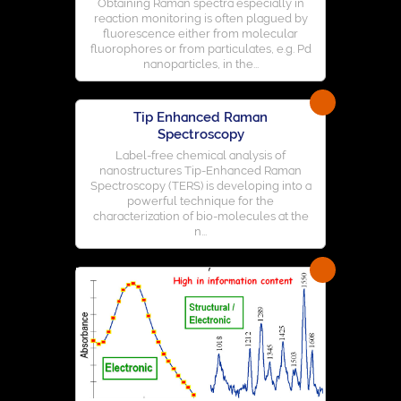
Obtaining Raman spectra especially in
reaction monitoring is often plagued by
fluorescence either from molecular
fluorophores or from particulates, e.g. Pd
nanoparticles, in the...
Tip Enhanced Raman
Spectroscopy
Label-free chemical analysis of
nanostructures Tip-Enhanced Raman
Spectroscopy (TERS) is developing into a
powerful technique for the
characterization of bio-molecules at the
n...