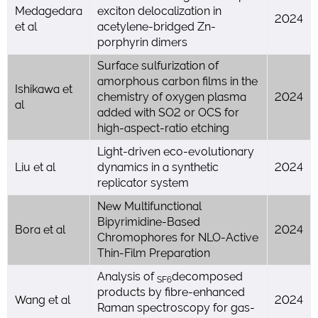
Medagedara
exciton delocalization in
2024
et al
acetylene-bridged Zn-
porphyrin dimers
Surface sulfurization of
amorphous carbon films in the
Ishikawa et
chemistry of oxygen plasma
2024
al
added with SO2 or OCS for
high-aspect-ratio etching
Light-driven eco-evolutionary
Liu et al
dynamics in a synthetic
2024
replicator system
New Multifunctional
Bipyrimidine-Based
Bora et al
2024
Chromophores for NLO-Active
Thin-Film Preparation
Analysis of
decomposed
SF6
products by fibre-enhanced
Wang et al
2024
Raman spectroscopy for gas-