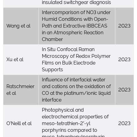
insulated switchgear diagnosis
Intercomparison of NO3 under
Humid Conditions with Open-
Wang et al
Path and Extractive IBBCEAS
2023
in an Atmospheric Reaction
Chamber
In Situ Confocal Raman
Microscopy of Redox Polymer
Xu et al
2023
Films on Bulk Electrode
Supports
Influence of interfacial water
Ratschmeier
and cations on the oxidation of
2023
et al
CO at the platinum/ionic liquid
interface
Photophysical and
electrochemical properties of
O’Neill et al
meso-tetrathien-2′-yl
2023
porphyrins compared to
meso-tetraphenylporphyrin