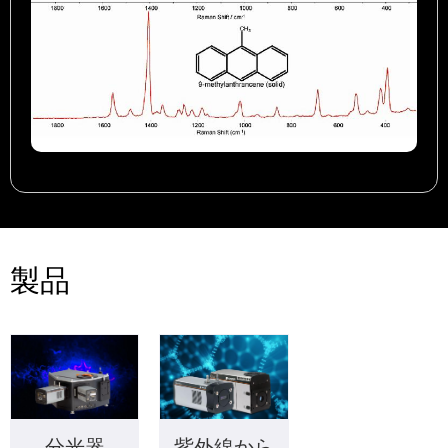
製品
分光器
紫外線から