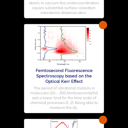
atoms. In vacuum this undercoordination
causes substantial surface relaxation:
interatomic distances devi...
Femtosecond Fluorescence
Spectroscopy based on the
Optical Kerr Effect
The period of vibrational motions in
molecules (10 – 300 femtoseconds(fs))
sets a lower limit for the time scale of
chemical processes [1, 2]. Being able to
measure the dy...