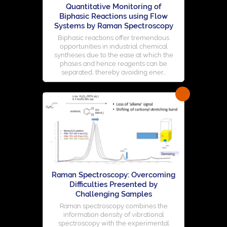
Quantitative Monitoring of
Biphasic Reactions using Flow
Systems by Raman Spectroscopy
Biphasic reactions offer tremendous
opportunities in industrial chemical
syntheses due to the ease at which the
phases and hence reagents can be
separated, thereby avoiding ener...
Raman Spectroscopy: Overcoming
Difficulties Presented by
Challenging Samples
Raman spectroscopy combines the
information density of vibrational
spectroscopy with the experimental