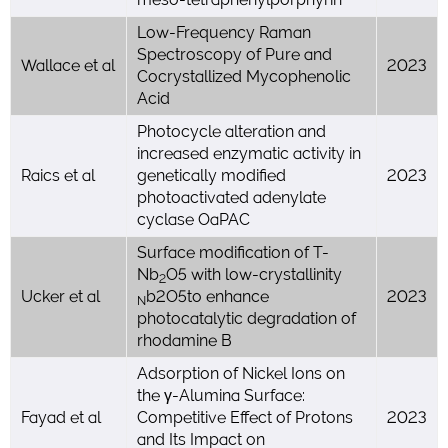
Low-Frequency Raman
Spectroscopy of Pure and
Wallace et al
2023
Cocrystallized Mycophenolic
Acid
Photocycle alteration and
increased enzymatic activity in
Raics et al
genetically modified
2023
photoactivated adenylate
cyclase OaPAC
Surface modification of T-
Nb
O5 with low-crystallinity
2
Ucker et al
b2O5to enhance
2023
N
photocatalytic degradation of
rhodamine B
Adsorption of Nickel Ions on
the γ-Alumina Surface:
Fayad et al
Competitive Effect of Protons
2023
and Its Impact on