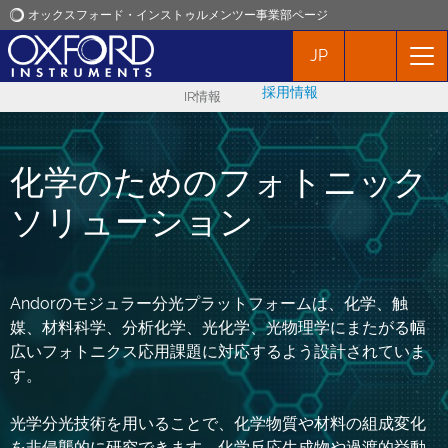
オックスフォード・インストゥルメンツー事業部ページ
JP
オックスフォード・インストゥルメンツ
採用情報
IR情報
アプリケーション
化学のためのフォトニック
プロダクト
ソリューション
ニュース
イベント
Andorのモジュラー分光プラットフォームは、化学、触
媒、材料科学、分析化学、光化学、光物理学にまたがる幅
広いフォトニクス応用課題に対応するよう設計されていま
お問い合わせ
す。
光学分光技術を用いることで、化学物質や材料の組成変化
を非侵襲的に研究できます。化学反応生成物や過渡的挙動