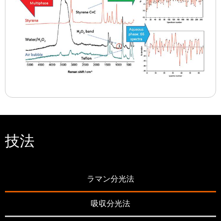
技法
ラマン分光法
吸収分光法