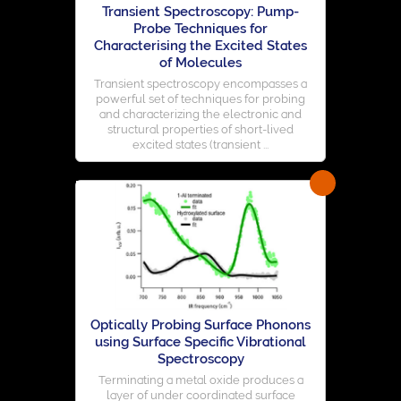
Transient Spectroscopy: Pump-
Probe Techniques for
Characterising the Excited States
of Molecules
Transient spectroscopy encompasses a
powerful set of techniques for probing
and characterizing the electronic and
structural properties of short-lived
excited states (transient ...
Optically Probing Surface Phonons
using Surface Specific Vibrational
Spectroscopy
Terminating a metal oxide produces a
layer of under coordinated surface