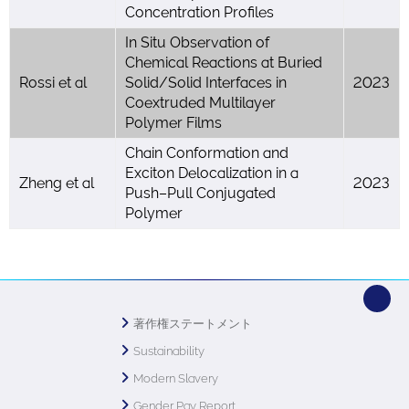
Concentration Profiles
In Situ Observation of
Chemical Reactions at Buried
Rossi et al
Solid/Solid Interfaces in
2023
Coextruded Multilayer
Polymer Films
Chain Conformation and
Exciton Delocalization in a
Zheng et al
2023
Push–Pull Conjugated
Polymer
著作権ステートメント
Sustainability
Modern Slavery
Gender Pay Report