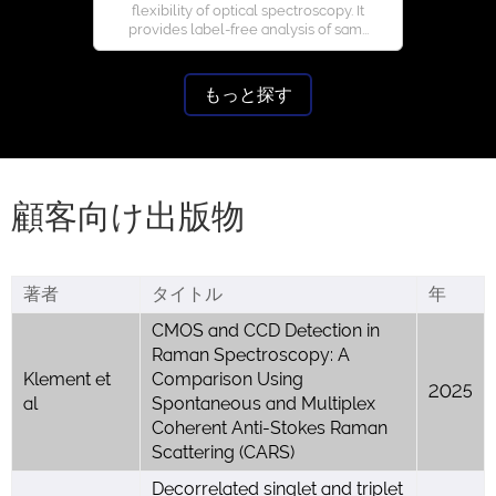
flexibility of optical spectroscopy. It
provides label-free analysis of sam...
もっと探す
顧客向け出版物
著者
タイトル
年
CMOS and CCD Detection in
Raman Spectroscopy: A
Klement et
Comparison Using
2025
al
Spontaneous and Multiplex
Coherent Anti-Stokes Raman
Scattering (CARS)
Decorrelated singlet and triplet