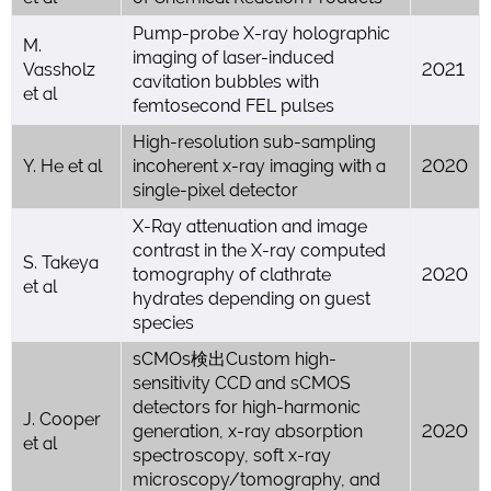
Pump-probe X-ray holographic
M.
imaging of laser-induced
Vassholz
2021
cavitation bubbles with
et al
femtosecond FEL pulses
High-resolution sub-sampling
Y. He et al
incoherent x-ray imaging with a
2020
single-pixel detector
X-Ray attenuation and image
contrast in the X-ray computed
S. Takeya
tomography of clathrate
2020
et al
hydrates depending on guest
species
sCMOs検出Custom high-
sensitivity CCD and sCMOS
detectors for high-harmonic
J. Cooper
generation, x-ray absorption
2020
et al
spectroscopy, soft x-ray
microscopy/tomography, and