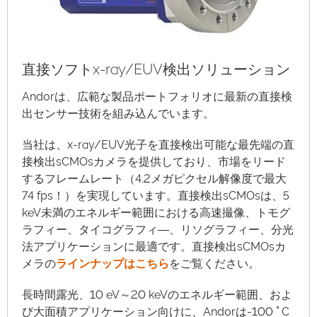
直接ソフトx-ray/EUV検出ソリューション
Andorは、広範な製品ポートフォリオに最新の直接検
出センサー技術を組み込んでいます。
当社は、x-ray/EUV光子を直接検出可能な最先端の直
接検出sCMOsカメラを提供しており、市場をリード
するフレームレート（4.2メガピクセル解像度で最大
74 fps！）を実現しています。直接検出sCMOsは、5
keV未満のエネルギー範囲における高速撮像、トモグ
ラフィー、タイコグラフィ―、リソグラフィー、分光
法アプリケーションに最適です。直接検出sCMOsカ
メラの
ラインナップはこちら
をご覧ください。
長時間露光、10 eV～20 keVのエネルギー範囲、およ
び大面積アプリケーション向けに、Andorは-100 ﾟC