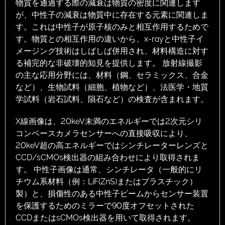
物質を通過する際の減衰は物質の密度に関連します
が、中性子の減衰は物質中に存在する元素に関連しま
す。これは中性子が原子核のみと相互作用するためで
す。物質との相互作用の違いから、x-rayと中性子イ
メージング技術はしばしば併用され、材料構造に対す
る補完的な非破壊的知見を提供します。 放射線撮影
の主な応用分野には、材料（鋼、セラミックス、合金
など）、生物試料（細胞、植物など）、法医学・地質
学試料（岩石試料、隕石など）の検査が含まれます。
X線画像は、20keV未満のエネルギーでは2次元シリ
コンベースカメラセンサーへの直接吸収により、
20keV超の高エネルギーではシンチレーターレンズと
CCD/sCMOs検出器の組み合わせにより取得されま
す。 中性子画像は通常、シンチレータ（一般的にリ
チウム系材料（例：LiF(ZnS)またはプラスチック）
製）と、損傷性のある中性子ビームからセンサー装置
を保護するためのミラーで90度オフセットされた
CCDまたはsCMOs検出器を用いて取得されます。