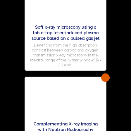
Soft x-ray microscopy using a
table-top laser-induced plasma
source based on a pulsed gas jet
Benefiting from the high absorption
contrast between carbon and oxygen,
transmission x-ray microscopy in the
spectral range of the “water window“ (λ =
2.3 &nd...
Complementing X-ray imaging
with Neutron Radiography