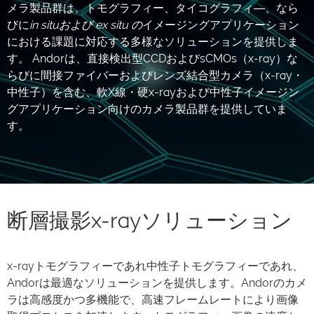
メラ製品群は、トモグラフィー、タイコグラフィ―、なら
びに
in situおよび
ex situ の
イメージングアプリケーション
における課題に対応する多様なソリューションを提供しま
す。 Andorは、直接検出型CCDおよびsCMOs（x-ray）な
らびに間接ファイバーおよびレンズ結合型カメラ（x-ray・
中性子）を含む、軟X線・硬x-rayおよび中性子イメージン
グアプリケーション向けのカメラ製品群を提供していま
す。
断層撮影x-rayソリューション
x-rayトモグラフィーであれ中性子トモグラフィーであれ、
Andorは最適なソリューションを提供します。Andorのカメ
ラは高感度かつ多機能で、高速フレームレートにより画像