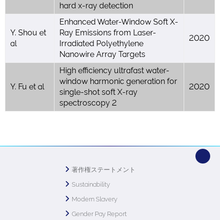
hard x-ray detection
Enhanced Water-Window Soft X-
Y. Shou et
Ray Emissions from Laser-
2020
al
Irradiated Polyethylene
Nanowire Array Targets
High efficiency ultrafast water-
window harmonic generation for
Y. Fu et al
2020
single-shot soft X-ray
spectroscopy 2
著作権ステートメント
Sustainability
Modern Slavery
Gender Pay Report