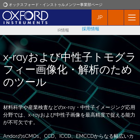
オックスフォード・インストゥルメンツー事業部ページ
JP
オックスフォード・インストゥルメンツ
採用情報
IR情報
アプリケーション
x-rayおよび中性子トモグラ
プロダクト
フィー画像化・解析のため
ニュース
のツール
イベント
材料科学や産業検査などのx-ray・中性子イメージング応用
お問い合わせ
分野では、x-rayおよび中性子画像を最高精度で捉える能力
が不可欠です。
AndorのsCMOs、CCD、ICCD、EMCCDからなる幅広いカ