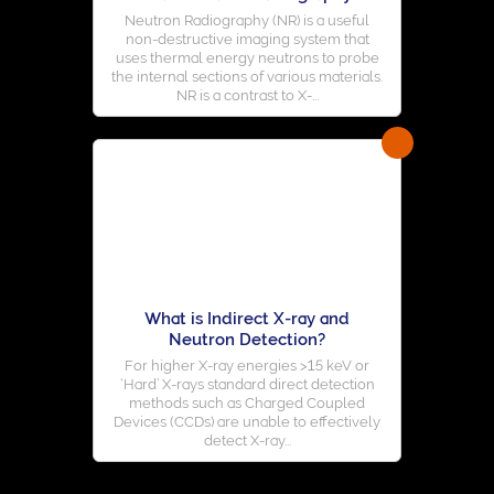
Neutron Radiography (NR) is a useful
non-destructive imaging system that
uses thermal energy neutrons to probe
the internal sections of various materials.
NR is a contrast to X-...
What is Indirect X-ray and
Neutron Detection?
For higher X-ray energies >15 keV or
‘Hard’ X-rays standard direct detection
methods such as Charged Coupled
Devices (CCDs) are unable to effectively
detect X-ray...