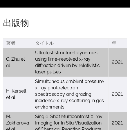
出版物
著者
タイトル
年
Ultrafast structural dynamics
C. Zhu et
using time-resolved x-ray
2021
al
diffraction driven by relativistic
laser pulses
Simultaneous ambient pressure
x-ray photoelectron
H. Kersell
spectroscopy and grazing
2021
et al
incidence x-ray scattering in gas
environments
M.
Single-Shot Multicontrast X-ray
Zakharova
Imaging for In Situ Visualization
2021
et al
of Chemical Reaction Products