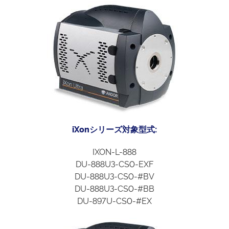
iXonシリーズ対象型式:
IXON-L-888
DU-888U3-CS0-EXF
DU-888U3-CS0-#BV
DU-888U3-CS0-#BB
DU-897U-CS0-#EX