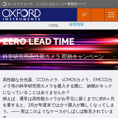
オックスフォード・インストゥルメンツー事業部ページ
JP
オックスフォード・インストゥルメンツ
採用情報
IR情報
アプリケーション
ZERO LEAD TIME
プロダクト
科学研究用高性能カメラ 即納キャンペーン
ニュース
イベント
高性能な分光器、CCDカメラ、sCMOSカメラ、EMCCDカ
メラ等の科学研究用カメラを購入する際に、納期がネック
になっていることはありませんか？
お問い合わせ
例えば、通常は高性能カメラがお手元に届くまでに約6ヶ月
を要すると、3月が年度末では少々購入が難しくなってしま
う。―― 実はこのようなケースがしばしば散見されていま
す。