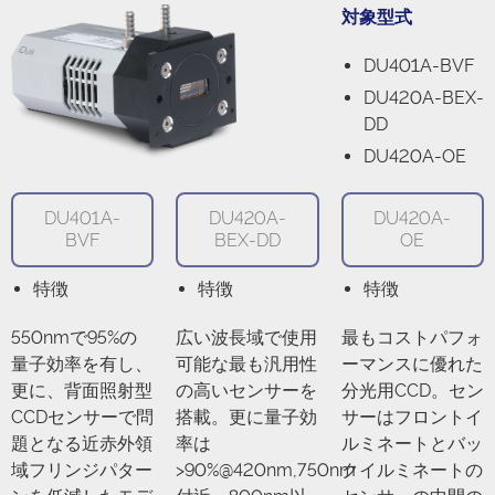
対象型式
DU401A-BVF
DU420A-BEX-
DD
DU420A-OE
DU401A-
DU420A-
DU420A-
BVF
BEX-DD
OE
特徴
特徴
特徴
550nmで95%の
広い波長域で使用
最もコストパフォ
量子効率を有し、
可能な最も汎用性
ーマンスに優れた
更に、背面照射型
の高いセンサーを
分光用CCD。セン
CCDセンサーで問
搭載。更に量子効
サーはフロントイ
題となる近赤外領
率は
ルミネートとバッ
域フリンジパター
>90%@420nm,750nm
クイルミネートの