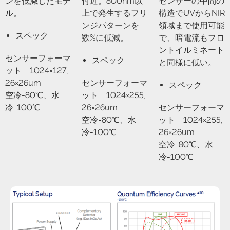
ンを低減したモデ
付近。800nm以
センサーの中間の
ル。
上で発生するフリ
構造でUVからNIR
ンジパターンを
領域まで使用可能
スペック
数%に低減。
で、暗電流もフロ
ントイルミネート
センサーフォーマ
スペック
と同様に低い。
ット 1024×127,
26×26um
センサーフォーマ
スペック
空冷-80℃、水
ット 1024×255,
冷-100℃
26×26um
センサーフォーマ
空冷-80℃、水
ット 1024×255,
冷-100℃
26×26um
空冷-80℃、水
冷-100℃