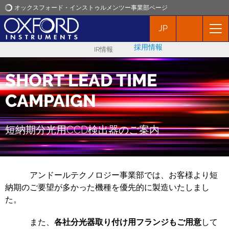
オックスフォード・インストゥルメンツー事業部ページ
JP
オックスフォード・インストゥルメンツ
採用情報
IR情報
アプリケーション
SHORT LEAD TIME
プロダクト
CAMPAIGN
ニュース
短納期分光用CCD検出器のご案内
イベント
アンドールテクノロジー事業部では、お客様より短
お問い合わせ
納期のご要望が多かった機種を優先的に製造いたしまし
た。
また、
各社分光器取り付け用フランジもご用意
して