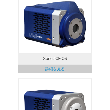
Sonaは、ライフサイエンス・イメージン
グ・アプリケーションに特化した、アンド
ールの最新高性能sCMOSカメラ・シリー
ズです。新しく強化されたSona-6
Extremeは、より高感度で高速になりまし
た。感度、スピード、解像度の卓越したコ
ンビネーションにより、様々なアプリケー
ションで最適なイメージング性能を発揮し
ます。
Sona sCMOS
詳細を見る
Maranaは、Andor最新の高性能sCMOSカ
メラプラットホームで、天文学や物理科学
への利用に適しています。この度発売を開
始した広視野Marana 4.2B-11背面照射