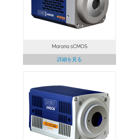
sCMOSモデルは、量子効率 (QE) 95%、真
空冷却による冷却温度は業界トップの -45
°Cを実現しました。
Marana sCMOS
詳細を見る