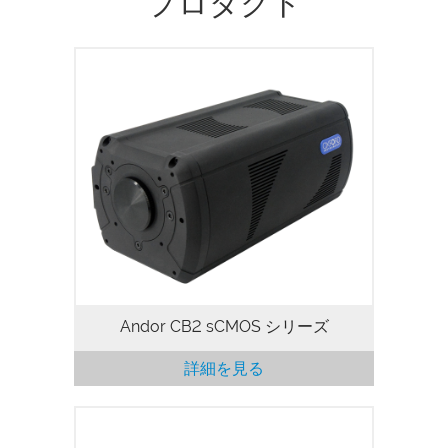
プロダクト
Andor CB2は、柔軟性、高速性、低ノイズ
を必要とする研究および応用向けに特別設
計されたソニーsCMOSセンサーを搭載し
た超高性能科学カメラです。CB2シリーズ
は200～1000nmの分光感度と0.5MP～
24.5MPの解像度を提供します。内蔵の液
体冷却システムにより、最も光が乏しい条
件下での現象研究が可能となります。
Andor CB2 sCMOS シリーズ
詳細を見る