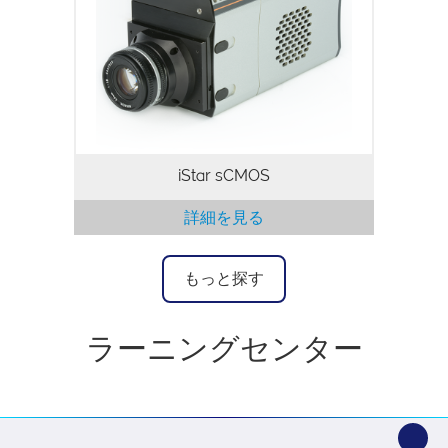
誇ると同時に、本質的に低いノイズフロア
ーを実現しています。インテンシファイア
の増幅ゲインを下げることでＳ/Ｎ比の改
善を実現し、他社には類を見ないダイナミ
ックレンジ性能を達成しています。また、
「デュアルフレーム」機能も備えており、
300…
iStar sCMOS
詳細を見る
もっと探す
ラーニングセンター