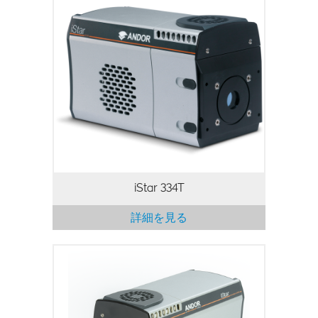
AndorのiStar 334T高速ゲートインテンシ
ファイア付CCDシリーズは、高分解能の
nsスケール時間分解イメージング向けに
究極の一体型検出ソリューションを提供す
るように設計されています。1024 x 1024
アレイは、プラズマ解析、LIBSをはじめ
とする幅広い時間分解アプリケーションに
最適です。
iStar 334T
詳細を見る
革新的なUSB 3.0 iStar sCMOSは、（同等
の画素マトリクスサイズで）競合する
CCDまたはインターラインプラットフォ
ームより50%以上高速のフレームレートを