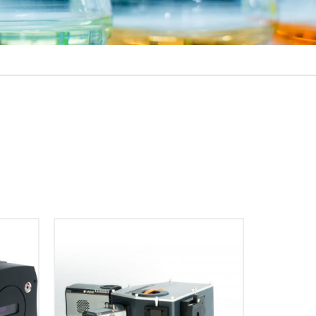
ケーショ
供しま
物理・生命科学向けのインテリジェ
µmのピ
ントなマルチモーダル分光プラット
アレイ
フォーム