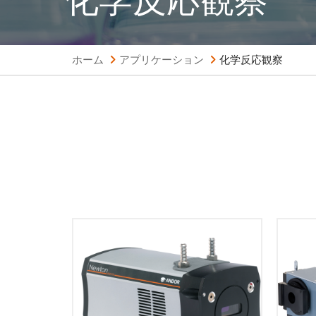
ホーム
アプリケーション
化学反応観察
Ando
グ分
-100°C 電子冷却に加え16 x 16 µm画
光学
素サイズの1600 x 400ピクセルの最
最適
高感度EMCCD分光用検出器を提供し
ラッ
ます。プラグアンドプレイUSBイン
します
タフェースにより最大3MHzまで読み
のセ