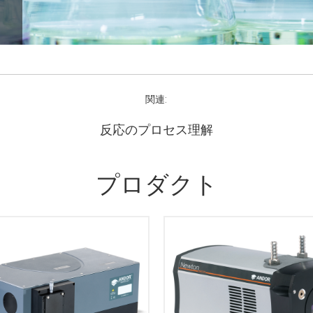
関連:
反応のプロセス理解
プロダクト
r Shamrock SR-500iイメージン
光計は、ツェルニー・ターナ型
設計がベースになっています。
Newton 970は、分光アプリ
化された光学設計は、マルチト
ンに無類のEMCCD性能を提
ク分光向けに優れた性能を提供
す。電子冷却で-100°C 、16
。Shamrock 500iは、ユーザ
クセルサイズで1600 x 200
ットアップでシームレスな統合