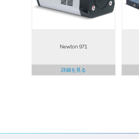
出し速度の、データ読み出しが可能
を可
です。
整お
いる
Newton 971
詳細を見る